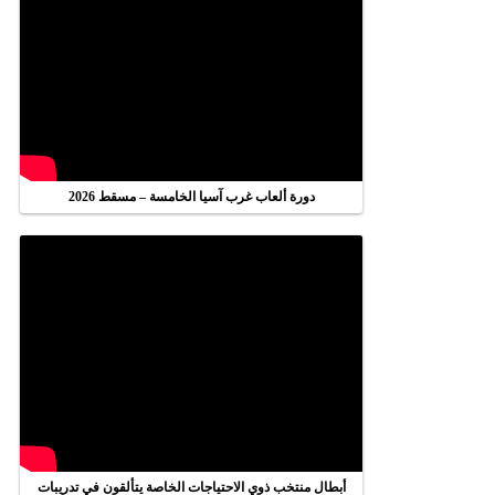
دورة ألعاب غرب آسيا الخامسة – مسقط 2026
أبطال منتخب ذوي الاحتياجات الخاصة يتألقون في تدريبات