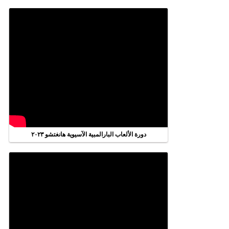
دورة الألعاب البارالمبية الآسيوية هانغتشو ٢٠٢٣